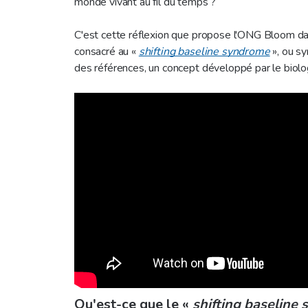
monde vivant au fil du temps ?
C'est cette réflexion que propose l'ONG Bloom da
consacré au «
shifting baseline syndrome
», ou s
des références, un concept développé par le biolo
Qu'est-ce que le «
shifting baselin