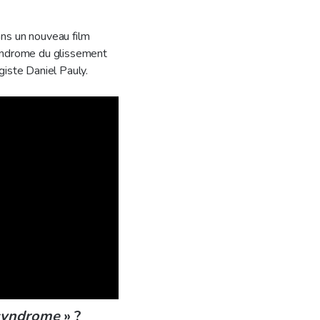
ns un nouveau film
yndrome du glissement
giste Daniel Pauly.
e syndrome
» ?