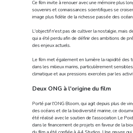
Ce film invite à renouer avec une mémoire plus lo
souvenirs et connaissances scientifiques se croise
image plus fidèle de la richesse passée des océa
L'objectif n'est pas de cultiver la nostalgie, mais
qui a été perdu afin de définir des ambitions de pr
des enjeux actuels.
Le film met également en lumière la rapidité des 
dans les milieux marins, particulièrement sensible
climatique et aux pressions exercées par les activ
Deux ONG à l'origine du film
Porté par l'ONG Bloom, qui agit depuis plus de vin
des océans et de la biodiversité marine, ce docum
été réalisé avec le soutien de l'association Le Po
dans le financement de projets en faveur de la bio
du film a été confiée à A4 Studios. Une œuvre qui p